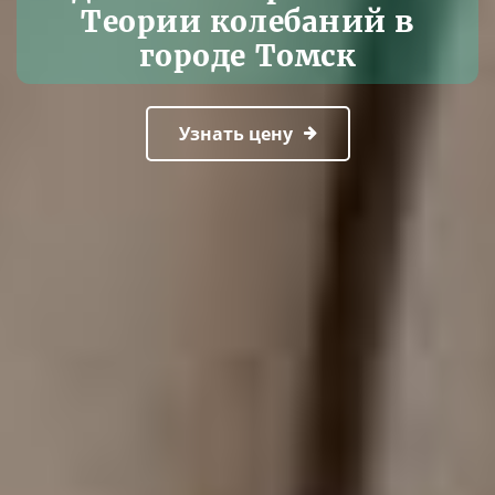
Теории колебаний в
городе Томск
Узнать цену