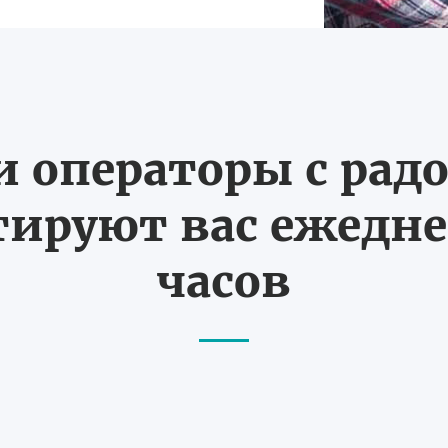
 операторы с рад
ируют вас ежеднев
часов