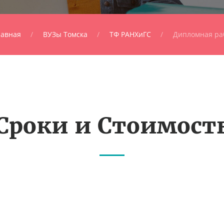
лавная
ВУЗы Томска
ТФ РАНХиГС
Дипломная ра
Сроки и Стоимост