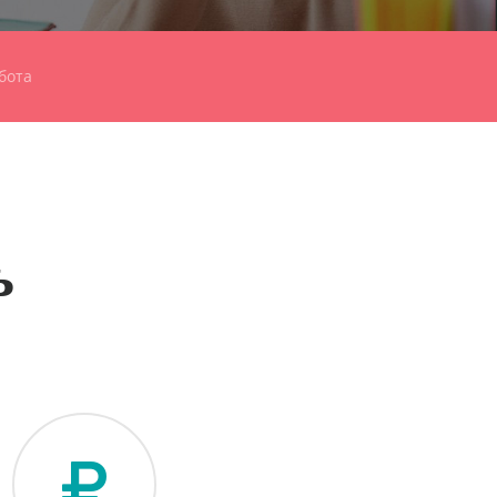
бота
ь