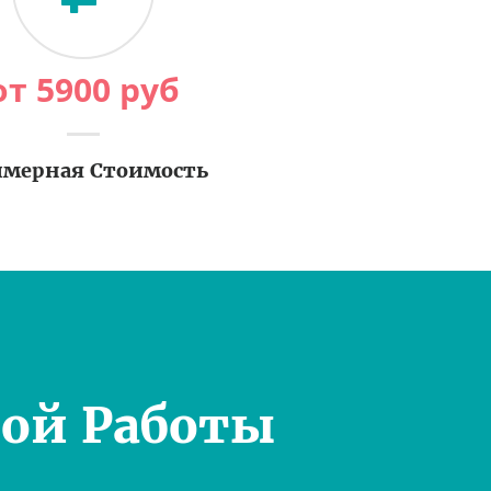
от
5900
руб
мерная Стоимость
ой Работы