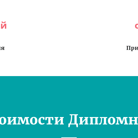
ей
ия
При
тоимости Дипломн