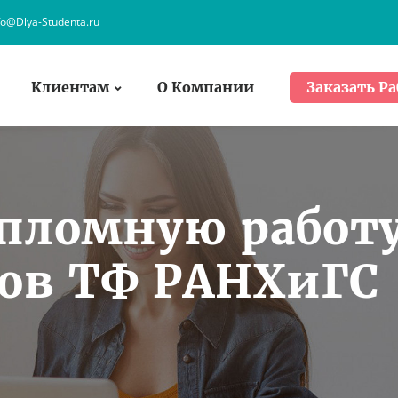
fo@Dlya-Studenta.ru
Клиентам
О Компании
Заказать Ра
ипломную работ
тов ТФ РАНХиГС