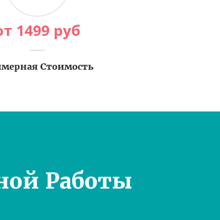
от
1499
руб
мерная Стоимость
ной Работы