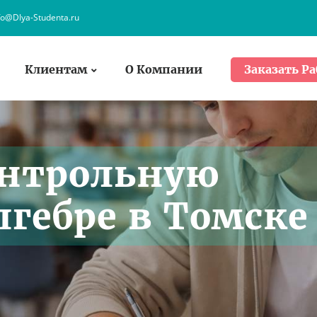
fo@Dlya-Studenta.ru
Клиентам
О Компании
Заказать Ра
онтрольную
лгебре в Томске