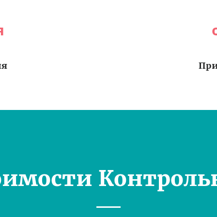
я
ия
При
оимости Контроль