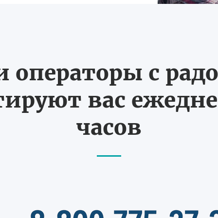
 операторы с рад
ируют вас ежеднев
часов