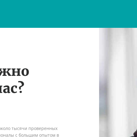
ужно
ас?
 около тысячи проверенных
сионалы с большим опытом в