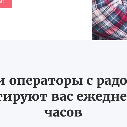
м!
 операторы с рад
ируют вас ежеднев
часов