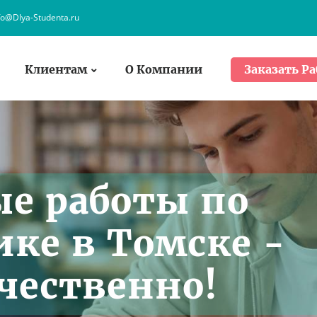
fo@Dlya-Studenta.ru
Клиентам
О Компании
Заказать Ра
е работы по
ке в Томске -
ачественно!