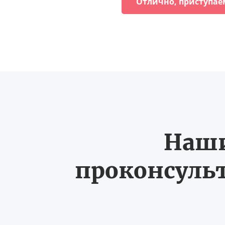
Отлично, приступае
Наши
проконсульт