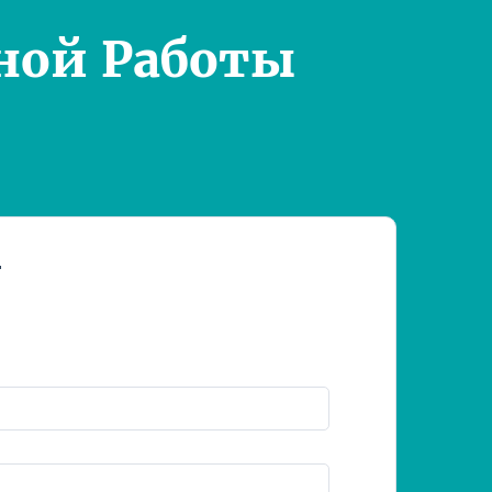
ной Работы
т