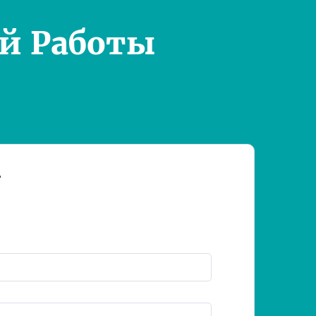
й Работы
т