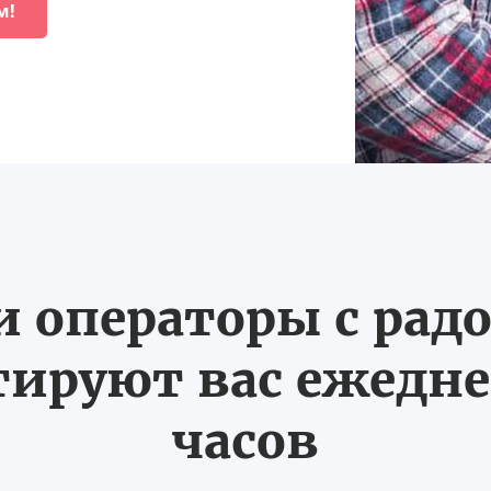
м!
 операторы с рад
ируют вас ежеднев
часов