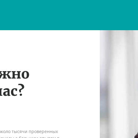
ужно
ас?
 около тысячи проверенных