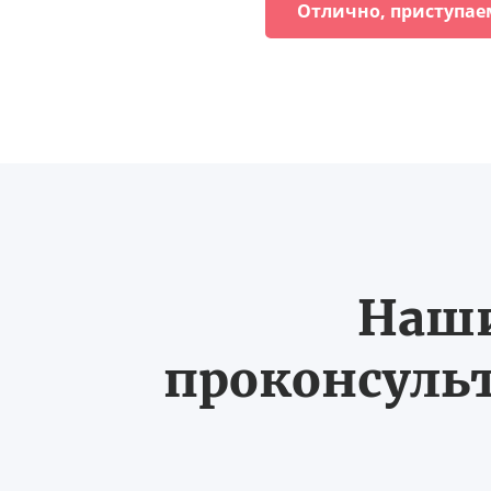
Отлично, приступае
Наши
проконсульт