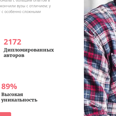
сионалы с большим опытом в
кончили вузы с отличием; у
т с особенно сложными
2172
Дипломированных
авторов
89
%
Высокая
уникальность