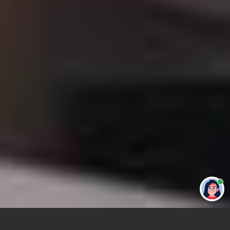
Привет 👋 Могу сделать студенческую
работу за тебя
Главная
Реферат
Лексикология